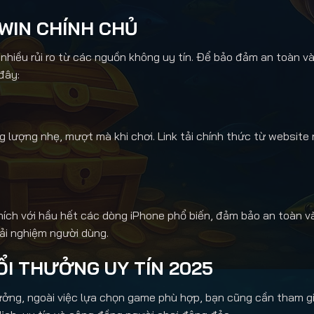
8WIN CHÍNH CHỦ
nhiều rủi ro từ các nguồn không uy tín. Để bảo đảm an toàn và
đây:
g lượng nhẹ, mượt mà khi chơi. Link tải chính thức từ website
ích với hầu hết các dòng iPhone phổ biến, đảm bảo an toàn v
ải nghiệm người dùng.
ĐỔI THƯỞNG UY TÍN 2025
ưởng, ngoài việc lựa chọn game phù hợp, bạn cũng cần tham gia