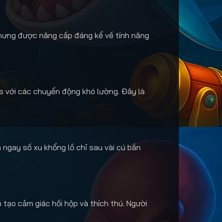
nhưng được nâng cấp đáng kể về tính năng
ss với các chuyển động khó lường. Đây là
ngay số xu khổng lồ chỉ sau vài cú bắn
 tạo cảm giác hồi hộp và thích thú. Người