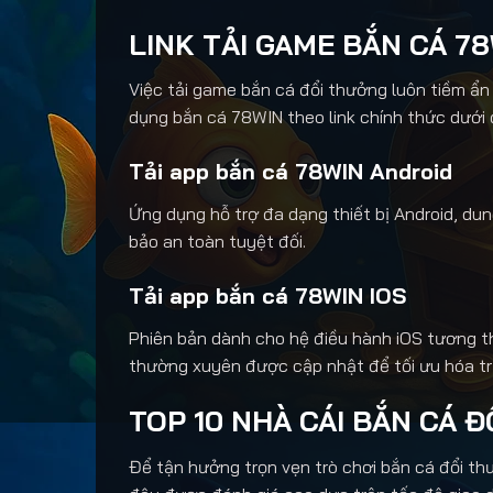
LINK TẢI GAME BẮN CÁ 7
Việc tải game bắn cá đổi thưởng luôn tiềm ẩn 
dụng bắn cá 78WIN theo link chính thức dưới 
Tải app bắn cá 78WIN Android
Ứng dụng hỗ trợ đa dạng thiết bị Android, dun
bảo an toàn tuyệt đối.
Tải app bắn cá 78WIN IOS
Phiên bản dành cho hệ điều hành iOS tương th
thường xuyên được cập nhật để tối ưu hóa tr
TOP 10 NHÀ CÁI BẮN CÁ 
Để tận hưởng trọn vẹn trò chơi bắn cá đổi th