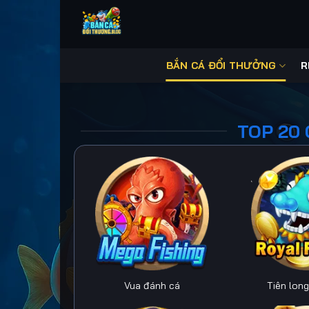
Skip
to
content
BẮN CÁ ĐỔI THƯỞNG
R
TOP 20
Vua đánh cá
Tiên lon