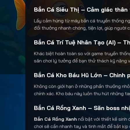
Bắn Cá Siêu Thị – Cảm giác thân
Lấy cảm hứng từ máy bắn cá truyền thống ng
đổi thưởng nhanh chóng, tiện lợi, giúp người
Bắn Cá Trí Tuệ Nhân Tạo (AI) – T
Khác biệt hoàn toàn so với game truyền thốn
sân chơi lý tưởng để bạn thử thách kỹ năng v
Bắn Cá Kho Báu Hũ Lớn – Chinh p
Không còn giới hạn ở những phần thưởng nhỏ,
chính xác. Kho báu này luôn thu hút những ta
Bắn Cá Rồng Xanh – Săn boss nh
Bắn Cá Rồng Xanh
nổi bật với thiết kế sinh
chơi sẽ cần nhanh tay và tinh mắt để bắt kịp 