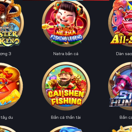
ương 3
Natra bắn cá
Dàn sao
 tây du
Bắn cá thần tài
Bắn cá